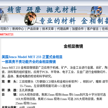
公司简介
|
新闻中心
|
产品目录
|
技术文章
|
代理品牌
|
加盟合作
|
客户留言
|
在线
07563721
金相显微镜
美国
Jenco Model MET
233 正置式金相显
微镜
一部高贵不贵功能齐全的金相显微镜
Jenco MET 233 金相显微镜是广泛应用于机械、矿产、冶金工业进行金属、岩矿、陶
瓷、涂料等的组织鉴别，应用于PCB、半导体、电子工业、五金厂进行金相微切片
属、晶体、集成电路的检验和科学研究。
o
观 察 头：
三目观察头（方便接CCD镜头和金相分析软件），倾斜30
，瞳距 调节
55-75mm，左目镜筒视度可调+/-5 屈光度
转 换 器：
五孔转换器
目 镜：
10X大视场目镜，焦距25mm 视场18mm 带0.1mm刻尺及十字分划可选
16X大视场目镜，焦距15.6mm 视场11mm 可选 20X大视场目镜，焦距
25mm 视场11mm
总放大倍率：
40倍- 1000倍