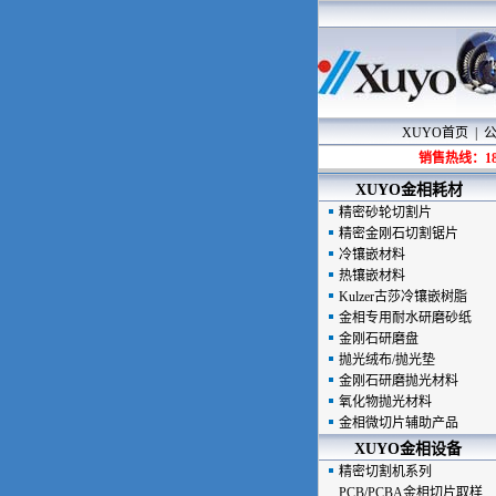
XUYO首页
|
销售热线：186
XUYO
金相耗材
精密砂轮切割片
精密金刚石切割锯片
冷镶嵌材料
热镶嵌材料
Kulzer古莎冷镶嵌树脂
金相专用耐水研磨砂纸
金刚石研磨盘
抛光绒布/抛光垫
金刚石研磨抛光材料
氧化物抛光材料
金相微切片辅助产品
XUYO
金相设备
精密切割机系列
PCB/PCBA金相切片取样