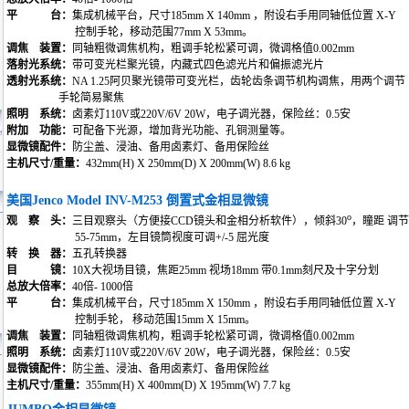
平 台：
集成机械平台，尺寸185mm X 140mm ，附设右手用同轴低位置 X-Y
控制手轮，移动范围77mm X 53mm。
调焦 装置：
同轴粗微调焦机构，粗调手轮松紧可调，微调格值0.002mm
落射光系统：
带可变光栏聚光镜，内藏式四色滤光片和偏振滤光片
透射光系统：
NA 1.25阿贝聚光镜带可变光栏，齿轮齿条调节机构调焦，用两个调节
手轮简易聚焦
照明 系统：
卤素灯110V或220V/6V 20W，电子调光器，保险丝：0.5安
附加 功能：
可配备下光源，增加背光功能、孔铜测量等。
显微镜配件：
防尘盖、浸油、备用卤素灯、备用保险丝
主机尺寸/重量：
432mm(H) X 250mm(D) X 200mm(W) 8.6 kg
美国Jenco Model INV-M253 倒置式金相显微镜
o
观 察 头：
三目观察头（方便接CCD镜头和金相分析软件），倾斜30
，瞳距 调节
55-75mm，左目镜筒视度可调+/-5 屈光度
转 换 器：
五孔转换器
目 镜：
10X大视场目镜，焦距25mm 视场18mm 带0.1mm刻尺及十字分划
总放大倍率：
40倍- 1000倍
平 台：
集成机械平台，尺寸185mm X 150mm ，附设右手用同轴低位置 X-Y
控制手轮， 移动范围15mm X 15mm。
调焦 装置：
同轴粗微调焦机构，粗调手轮松紧可调，微调格值0.002mm
照明 系统：
卤素灯110V或220V/6V 20W，电子调光器，保险丝：0.5安
显微镜配件：
防尘盖、浸油、备用卤素灯、备用保险丝
主机尺寸/重量：
355mm(H) X 400mm(D) X 195mm(W) 7.7 kg