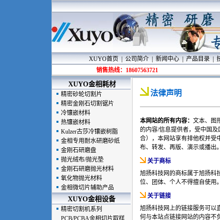
XUYO首页
|
公司简介
|
新闻中心
|
产品目录
|
销售热线：18607563721
XUYO
金相耗材
法律声明
精密砂轮切割片
精密金刚石切割锯片
冷镶嵌材料
本网站的所有内容：
文本、图
热镶嵌材料
的内容/信息提供者，受中国
Kulzer古莎冷镶嵌树脂
合），本网站享有排他权并受
金相专用耐水研磨砂纸
布、转发、再版、演示或播出
金刚石研磨盘
抛光绒布/抛光垫
关于商标
金刚石研磨抛光材料
旭扬科技网的商标属于旭扬科
氧化物抛光材料
位、团体、个人不得擅自使用
金相微切片辅助产品
关于链接
XUYO
金相设备
旭扬科技网上的链接服务可以
精密切割机系列
何与本站点链接网站的内容不
PCB/PCBA金相切片取样