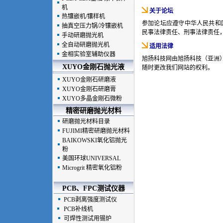
机
关于论坛
热镶嵌机/镶样机
参加论坛应遵守中华人民共和
抽真空压力锅/冷镶嵌机
民事
法律责任
、刑事法律责任
手动研磨抛光机
全自动研磨抛光机
适用法律
金相实验室辅助仪器
旭扬科技网由旭扬科技（亚洲
XUYO金刚石抛光液
随时更改我们网站的权利。
XUYO金刚石研磨液
XUYO金刚石研磨膏
XUYO多晶金刚石微粉
精密研磨抛光材料
研磨抛光材料目录
FUJIMI精密研磨抛光材料
BAIKOWSKI氧化铝抛光
粉
美国环球UNIVERSAL
Microgrit 精密氧化铝粉
PCB、FPC测试仪器
PCB剥离强度测试仪
PCB补线机
可焊性测试用锡炉