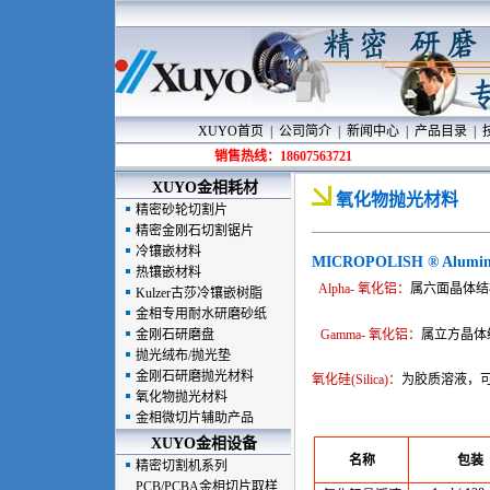
XUYO首页
|
公司简介
|
新闻中心
|
产品目录
|
销售热线：18607563721
XUYO
金相耗材
氧化物抛光材料
精密砂轮切割片
精密金刚石切割锯片
冷镶嵌材料
MICROPOLISH ® Alumina
热镶嵌材料
Alpha- 氧化铝：
属六面晶体结构
Kulzer古莎冷镶嵌树脂
氧
金相专用耐水研磨砂纸
金刚石研磨盘
Gamma- 氧化铝：
属立方晶体结构
但可磨
抛光绒布/抛光垫
金刚石研磨抛光材料
氧化硅(Silica)：
为胶质溶液，
氧化物抛光材料
金相微切片辅助产品
XUYO
金相设备
名称
包装
精密切割机系列
PCB/PCBA金相切片取样