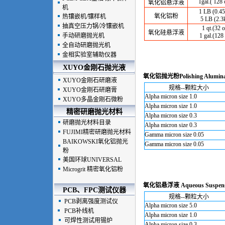
1gal.( 128 
氧化铝悬浮液
机
1 LB (0.45
氧化铝粉
热镶嵌机/镶样机
5 LB (2.3
抽真空压力锅/冷镶嵌机
1 qt.(32 o
氧化硅悬浮液
手动研磨抛光机
1 gal.(128
全自动研磨抛光机
金相实验室辅助仪器
XUYO金刚石抛光液
氧化铝抛光粉Polishing Alumin
XUYO金刚石研磨液
规格--颗粒大小
XUYO金刚石研磨膏
Alpha micron size 1.0
XUYO多晶金刚石微粉
Alpha micron size 1.0
精密研磨抛光材料
Alpha micron size 0.3
研磨抛光材料目录
Alpha micron size 0.3
FUJIMI精密研磨抛光材料
Gamma micron size 0.05
BAIKOWSKI氧化铝抛光
Gamma micron size 0.05
粉
美国环球UNIVERSAL
Microgrit 精密氧化铝粉
氧化铝悬浮液
Aqueous Suspen
PCB、FPC测试仪器
规格--颗粒大小
PCB剥离强度测试仪
Alpha micron size 5.0
PCB补线机
Alpha micron size 1.0
可焊性测试用锡炉
Alpha micron size 0.3